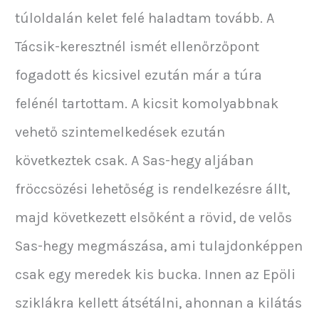
túloldalán kelet felé haladtam tovább. A
Tácsik-keresztnél ismét ellenőrzőpont
fogadott és kicsivel ezután már a túra
felénél tartottam. A kicsit komolyabbnak
vehető szintemelkedések ezután
következtek csak. A Sas-hegy aljában
fröccsözési lehetőség is rendelkezésre állt,
majd következett elsőként a rövid, de velős
Sas-hegy megmászása, ami tulajdonképpen
csak egy meredek kis bucka. Innen az Epöli
sziklákra kellett átsétálni, ahonnan a kilátás