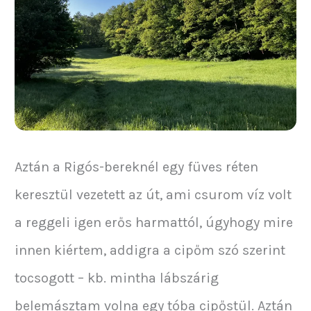
Aztán a Rigós-bereknél egy füves réten
keresztül vezetett az út, ami csurom víz volt
a reggeli igen erős harmattól, úgyhogy mire
innen kiértem, addigra a cipőm szó szerint
tocsogott – kb. mintha lábszárig
belemásztam volna egy tóba cipőstül. Aztán