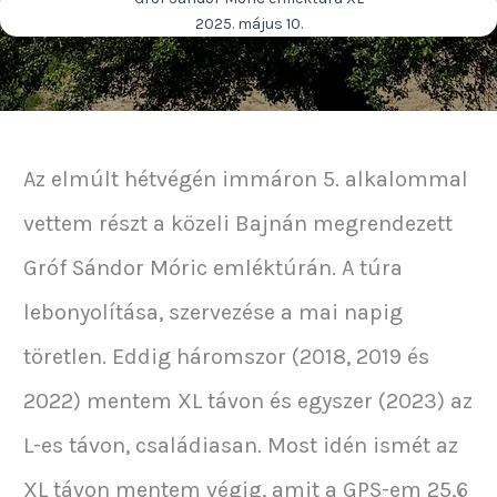
2025. május 10.
Az elmúlt hétvégén immáron 5. alkalommal
vettem részt a közeli Bajnán megrendezett
Gróf Sándor Móric emléktúrán. A túra
lebonyolítása, szervezése a mai napig
töretlen. Eddig háromszor (2018, 2019 és
2022) mentem XL távon és egyszer (2023) az
L-es távon, családiasan. Most idén ismét az
XL távon mentem végig, amit a GPS-em 25,6