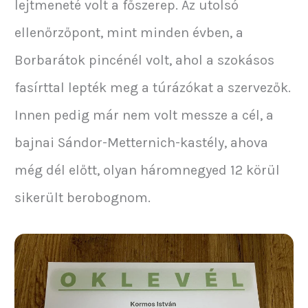
lejtmeneté volt a főszerep. Az utolsó
ellenőrzőpont, mint minden évben, a
Borbarátok pincénél volt, ahol a szokásos
fasírttal lepték meg a túrázókat a szervezők.
Innen pedig már nem volt messze a cél, a
bajnai Sándor-Metternich-kastély, ahova
még dél előtt, olyan háromnegyed 12 körül
sikerült berobognom.