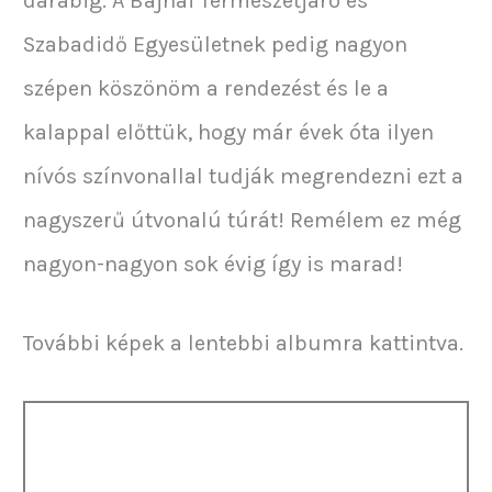
darabig. A Bajnai Természetjáró és
Szabadidő Egyesületnek pedig nagyon
szépen köszönöm a rendezést és le a
kalappal előttük, hogy már évek óta ilyen
nívós színvonallal tudják megrendezni ezt a
nagyszerű útvonalú túrát! Remélem ez még
nagyon-nagyon sok évig így is marad!
További képek a lentebbi albumra kattintva.