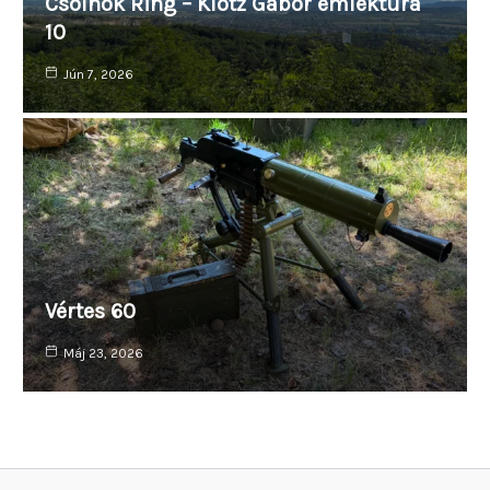
Csolnok Ring – Klotz Gábor emléktúra
10
Jún 7, 2026
Vértes 60
Máj 23, 2026