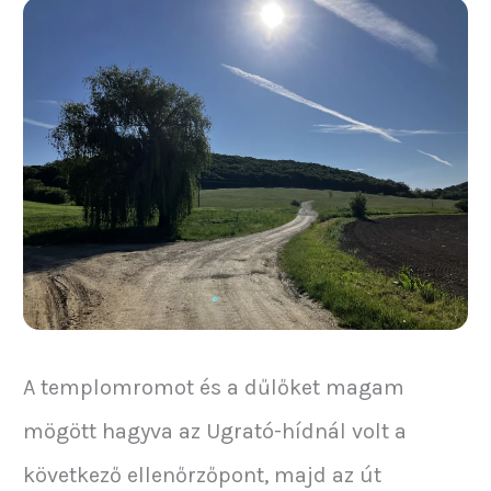
A templomromot és a dűlőket magam
mögött hagyva az Ugrató-hídnál volt a
következő ellenőrzőpont, majd az út