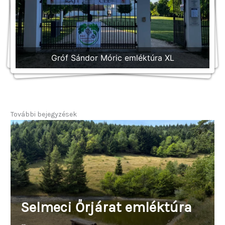
Gróf Sándor Móric emléktúra XL
Gróf Sándor Móric emléktúra XL
Gróf Sándor Móric emléktúra XL
További bejegyzések
Selmeci Őrjárat emléktúra