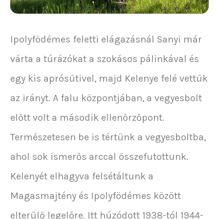
Ipolyfödémes feletti elágazásnál Sanyi már
várta a túrázókat a szokásos pálinkával és
egy kis aprósütivel, majd Kelenye felé vettük
az irányt. A falu központjában, a vegyesbolt
előtt volt a második ellenőrzőpont.
Természetesen be is tértünk a vegyesboltba,
ahol sok ismerős arccal összefutottunk.
Kelenyét elhagyva felsétáltunk a
Magasmajtény és Ipolyfödémes között
elterülő legelőre. Itt húzódott 1938-tól 1944-