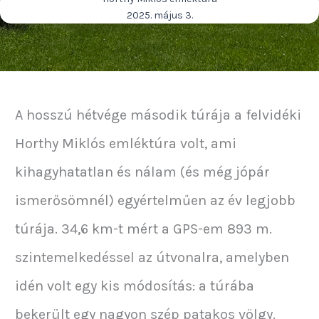
2025. május 3.
A hosszú hétvége második túrája a felvidéki
Horthy Miklós emléktúra volt, ami
kihagyhatatlan és nálam (és még jópár
ismerősömnél) egyértelműen az év legjobb
túrája. 34,6 km-t mért a GPS-em 893 m.
szintemelkedéssel az útvonalra, amelyben
idén volt egy kis módosítás: a túrába
bekerült egy nagyon szép patakos völgy.