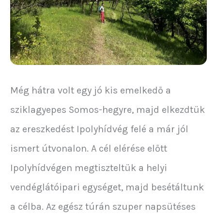
Még hátra volt egy jó kis emelkedő a
sziklagyepes Somos-hegyre, majd elkezdtük
az ereszkedést Ipolyhídvég felé a már jól
ismert útvonalon. A cél elérése előtt
Ipolyhídvégen megtiszteltük a helyi
vendéglátóipari egységet, majd besétáltunk
a célba. Az egész túrán szuper napsütéses