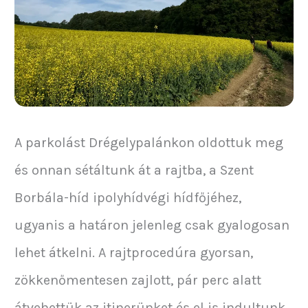
A parkolást Drégelypalánkon oldottuk meg
és onnan sétáltunk át a rajtba, a Szent
Borbála-híd ipolyhídvégi hídfőjéhez,
ugyanis a határon jelenleg csak gyalogosan
lehet átkelni. A rajtprocedúra gyorsan,
zökkenőmentesen zajlott, pár perc alatt
átvehettük az itinerünket és el is indultunk