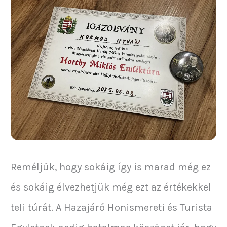
Reméljük, hogy sokáig így is marad még ez
és sokáig élvezhetjük még ezt az értékekkel
teli túrát. A Hazajáró Honismereti és Turista