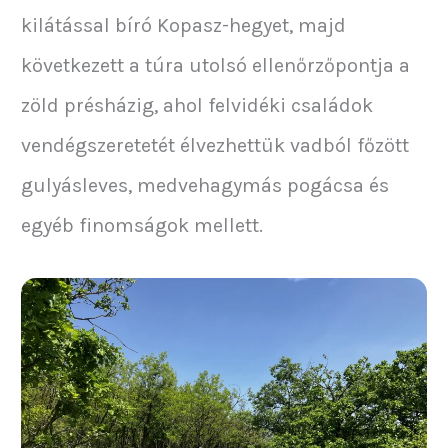
kilátással bíró Kopasz-hegyet, majd
következett a túra utolsó ellenőrzőpontja a
zöld présházig, ahol felvidéki családok
vendégszeretetét élvezhettük vadból főzött
gulyásleves, medvehagymás pogácsa és
egyéb finomságok mellett.