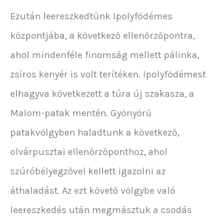
Ezután leereszkedtünk Ipolyfödémes
központjába, a következő ellenőrzőpontra,
ahol mindenféle finomság mellett pálinka,
zsíros kenyér is volt terítéken. Ipolyfödémest
elhagyva következett a túra új szakasza, a
Malom-patak mentén. Gyönyörű
patakvölgyben haladtunk a következő,
olvárpusztai ellenőrzőponthoz, ahol
szúróbélyegzővel kellett igazolni az
áthaladást. Az ezt követő völgybe való
leereszkedés után megmásztuk a csodás