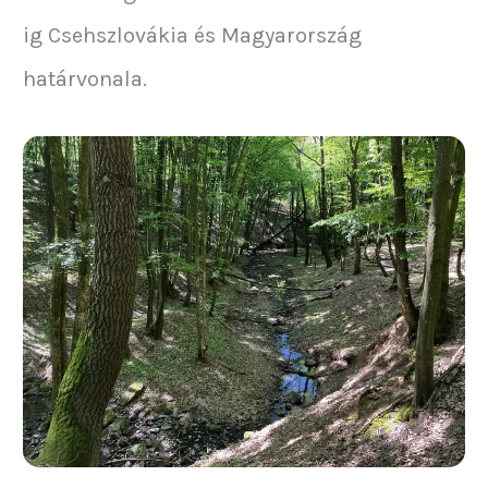
ig Csehszlovákia és Magyarország
határvonala.