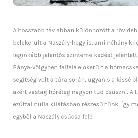
A hosszabb táv abban különbözött a rövideb
belekerült a Naszály-hegy is, ami néhány kil
leginkább jelentős szintemelkedést jelentet
Bánya-völgyben felfelé előkerült a hómacsk
segítség volt a túra során, ugyanis a kissé 
azért vastag hóréteg nagyon tud csúszni. A 
ezúttal nulla kilátásban részesültünk, így 
egyből a Naszály csúcsa felé.