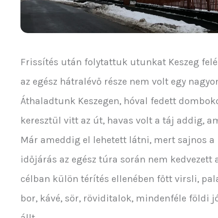
Frissítés után folytattuk utunkat Keszeg fel
az egész hátralévő része nem volt egy nagy
Áthaladtunk Keszegen, hóval fedett dombok
keresztül vitt az út, havas volt a táj addig, a
Már ameddig el lehetett látni, mert sajnos a
időjárás az egész túra során nem kedvezett a
célban külön térítés ellenében főtt virsli, pala
bor, kávé, sör, röviditalok, mindenféle földi 
állt.