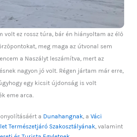
volt ez rossz túra, bár én hiányoltam az élő
nőrzőpontokat, meg maga az útvonal sem
vencem a Naszályt leszámítva, mert az
zésnek nagyon jó volt. Régen jártam már erre,
gyhogy egy kicsit újdonság is volt
k eme arca.
bonyolításáért a
Dunahangnak
, a
Váci
et Természetjáró Szakosztályának
, valamint
reti és Turista Egyletnek
.