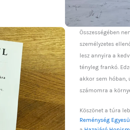
Összességében nem 
személyzetes elle
lesz annyira a ked
tényleg frankó. Ed
akkor sem hóban, ú
számomra a környé
Köszönet a túra le
Reménység Egyesül
a
Hazajáró Honisme