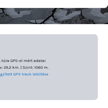
 túra GPS-el mért adatai
v: 29,2 km. | Szint: 1060 m.
gzített GPX track letöltése