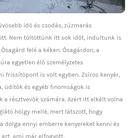
űvösebb idő és csodás, zúzmarás
tt. Nem töltöttünk itt sok időt, indultunk is
l Ősagárd felé a kéken. Ősagárdon, a
túra egyetlen élő személyzetes
i frissítőpont is volt egyben. Zsíros kenyér,
ea, üdítők és egyéb finomságok is
k a résztvevők számára. Azért itt elkélt volna
látó hölgy mellé, mert látszott, hogy
 a dolga ennyi emberre kenyereket kenni és
l azt, ami már elfogyott.