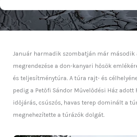
Január harmadik szombatján már második 
megrendezése a don-kanyari hősök emlékér
és teljesítménytúra. A túra rajt- és célhelyé
pedig a Petőfi Sándor Művelődési Ház adott he
időjárás, csúszós, havas terep dominált a tú
megnehezítette a túrázók dolgát.