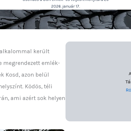
2026. január 17.
alkalommal került
e megrendezett emlék-
A
nek Kosd, azon belül
Tá
lyszínt. Ködös, téli
Rö
rán, ami azért sok helyen