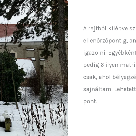
A rajtból kilépve sz
ellenőrzőpontig, am
igazolni. Egyébként
pedig 6 ilyen matri
csak, ahol bélyegzé
sajnáltam. Lehetet
pont.