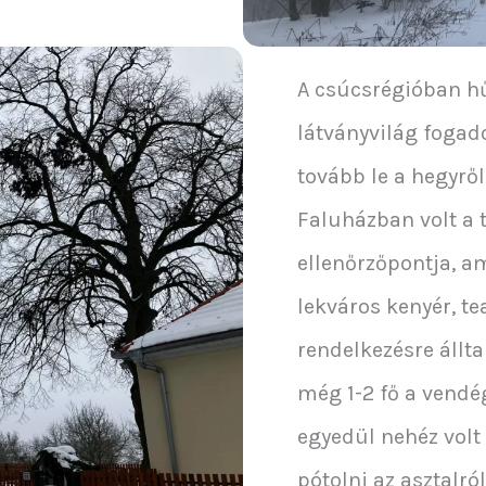
A csúcsrégióban h
látványvilág fogado
tovább le a hegyrő
Faluházban volt a 
ellenőrzőpontja, am
lekváros kenyér, t
rendelkezésre állta
még 1-2 fő a vendég
egyedül nehéz volt
pótolni az asztalró