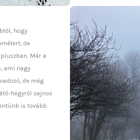
btől, hogy
ométert, de
t pluszban. Már a
a, ami nagy
olvadozó, de még
Látó-hegyről sajnos
mentünk is tovább