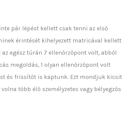
inte pár lépést kellett csak tenni az első
inek érintését kihelyezett matricával kellett
 az egész túrán 7 ellenőrzőpont volt, abból
cás megoldás, 1 olyan ellenőrzőpont volt
st és frissítőt is kaptunk. Ezt mondjuk kicsit
t volna több élő személyzetes vagy bélyegzős