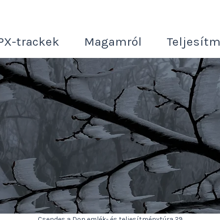
PX-trackek
Magamról
Teljesít
Csendes a Don emlék- és teljesítménytúra 29