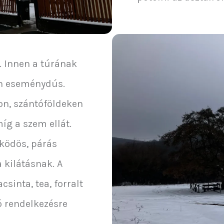
é. Innen a túrának
on eseménydús.
on, szántóföldeken
míg a szem ellát.
 ködös, párás
 kilátásnak. A
csinta, tea, forralt
jó rendelkezésre