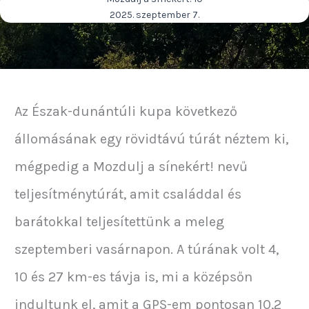
2025. szeptember 7.
Az Észak-dunántúli kupa következő
állomásának egy rövidtávú túrát néztem ki,
mégpedig a Mozdulj a sínekért! nevű
teljesítménytúrát, amit családdal és
barátokkal teljesítettünk a meleg
szeptemberi vasárnapon. A túrának volt 4,
10 és 27 km-es távja is, mi a középsőn
indultunk el, amit a GPS-em pontosan 10,2