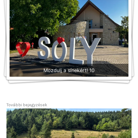
Mozdulj a sínekért!
Mozdulj a sínekért!
Mozdulj a sínekért! 10
További bejegyzések