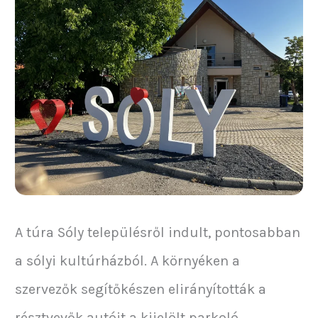
A túra Sóly településről indult, pontosabban
a sólyi kultúrházból. A környéken a
szervezők segítőkészen elirányították a
résztvevők autóit a kijelölt parkoló