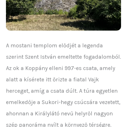
A mostani templom elődjét a legenda
szerint Szent István emeltette fogadalomból.
Az ok a Koppány elleni 997-es csata, amely
alatt a kísérete itt őrizte a fiatal Vajk
herceget, amíg a csata dúlt. A túra egyetlen
emelkedője a Sukori-hegy csúcsára vezetett,
ahonnan a Királylátó nevű helyről nagyon
szép panoráma nyílt a környező térségre.