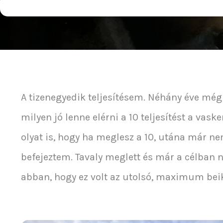
A tizenegyedik teljesítésem. Néhány éve mé
milyen jó lenne elérni a 10 teljesítést a vas
olyat is, hogy ha meglesz a 10, utána már 
befejeztem. Tavaly meglett és már a célban 
abban, hogy ez volt az utolsó, maximum beikt