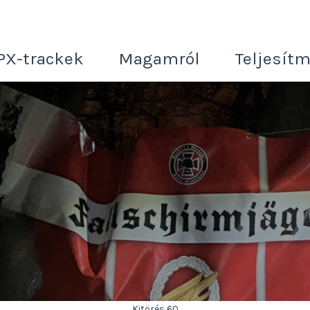
PX-trackek
Magamról
Teljesít
Kitörés 60