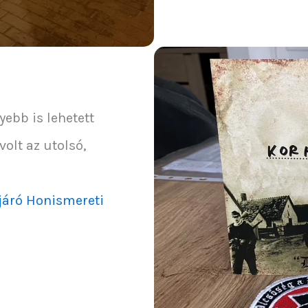
yebb is lehetett
olt az utolsó,
járó Honismereti