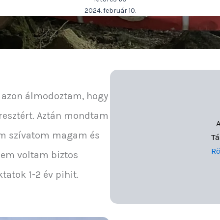
2024. február 10.
g azon álmodoztam, hogy
keresztért. Aztán mondtam
A
nem szívatom magam és
Tá
Rö
nem voltam biztos
atok 1-2 év pihit.