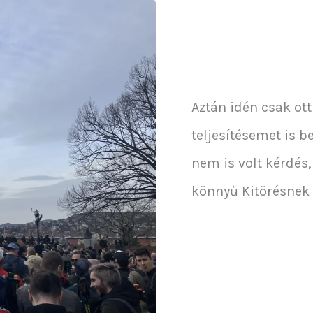
Aztán idén csak ott
teljesítésemet is 
nem is volt kérdés,
könnyű Kitörésnek í