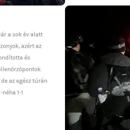
ár a sok év alatt
zonyok, azért az
ondította és
 ellenőrzőpontok
 de az egész túrán
-néha 1-1