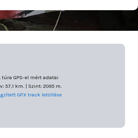
 túra GPS-el mért adatai
v: 57,1 km. | Szint: 2095 m.
gzített GPX track letöltése