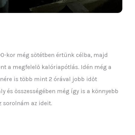
00-kor még sötétben értünk célba, majd
nt a megfelelő kalóriapótlás. Idén még a
nére is több mint 2 órával jobb időt
ly és összességében még így is a könnyebb
 sorolnám az ideit.