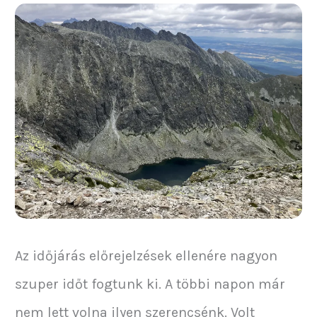
Az időjárás előrejelzések ellenére nagyon
szuper időt fogtunk ki. A többi napon már
nem lett volna ilyen szerencsénk. Volt