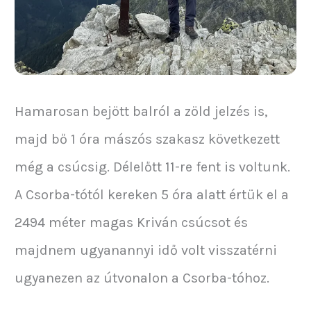
Hamarosan bejött balról a zöld jelzés is,
majd bő 1 óra mászós szakasz következett
még a csúcsig. Délelőtt 11-re fent is voltunk.
A Csorba-tótól kereken 5 óra alatt értük el a
2494 méter magas Kriván csúcsot és
majdnem ugyanannyi idő volt visszatérni
ugyanezen az útvonalon a Csorba-tóhoz.