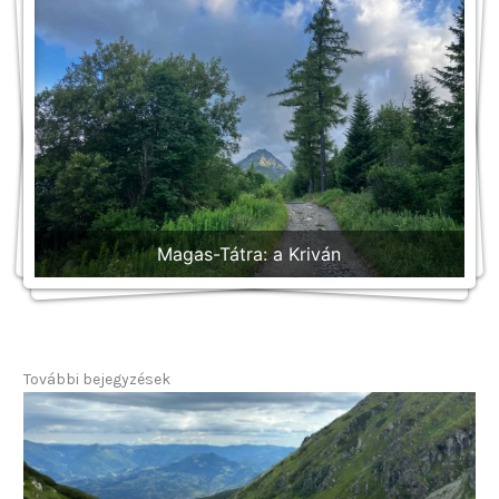
Kriván
Kriván
Magas-Tátra: a Kriván
További bejegyzések