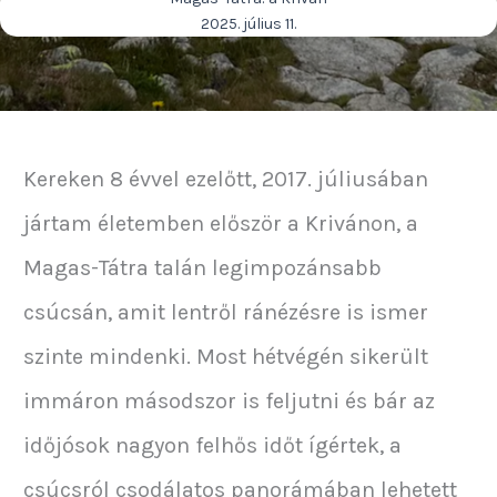
2025. július 11.
Kereken 8 évvel ezelőtt, 2017. júliusában
jártam életemben először a Krivánon, a
Magas-Tátra talán legimpozánsabb
csúcsán, amit lentről ránézésre is ismer
szinte mindenki. Most hétvégén sikerült
immáron másodszor is feljutni és bár az
időjósok nagyon felhős időt ígértek, a
csúcsról csodálatos panorámában lehetett