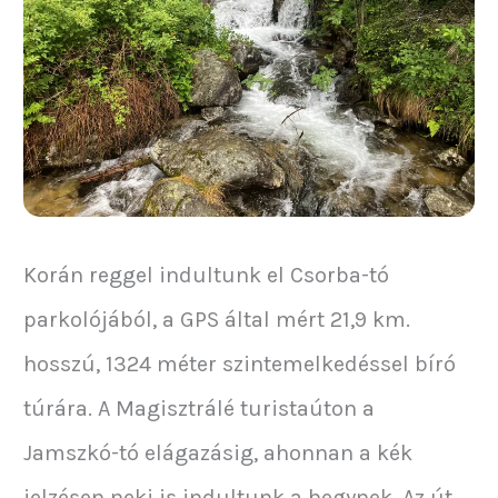
Korán reggel indultunk el Csorba-tó
parkolójából, a GPS által mért 21,9 km.
hosszú, 1324 méter szintemelkedéssel bíró
túrára. A Magisztrálé turistaúton a
Jamszkó-tó elágazásig, ahonnan a kék
jelzésen neki is indultunk a hegynek. Az út