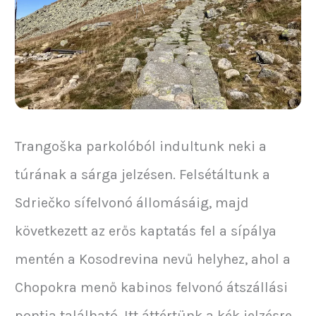
Trangoška parkolóból indultunk neki a
túrának a sárga jelzésen. Felsétáltunk a
Sdriečko sífelvonó állomásáig, majd
következett az erős kaptatás fel a sípálya
mentén a Kosodrevina nevű helyhez, ahol a
Chopokra menő kabinos felvonó átszállási
pontja található. Itt áttértünk a kék jelzésre