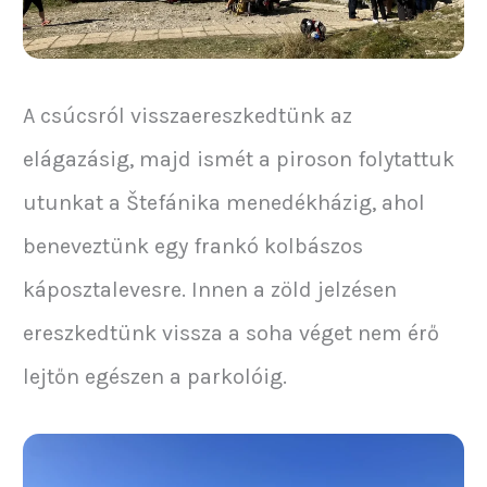
A csúcsról visszaereszkedtünk az
elágazásig, majd ismét a piroson folytattuk
utunkat a Štefánika menedékházig, ahol
beneveztünk egy frankó kolbászos
káposztalevesre. Innen a zöld jelzésen
ereszkedtünk vissza a soha véget nem érő
lejtőn egészen a parkolóig.