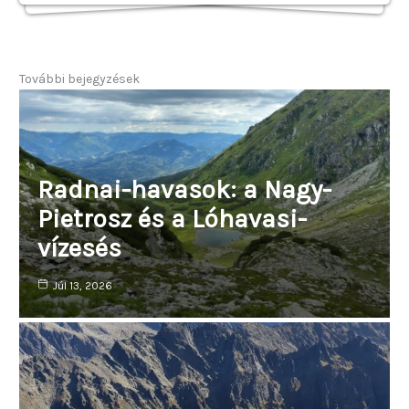
További bejegyzések
Radnai-havasok: a Nagy-
Pietrosz és a Lóhavasi-
vízesés
Júl 13, 2026