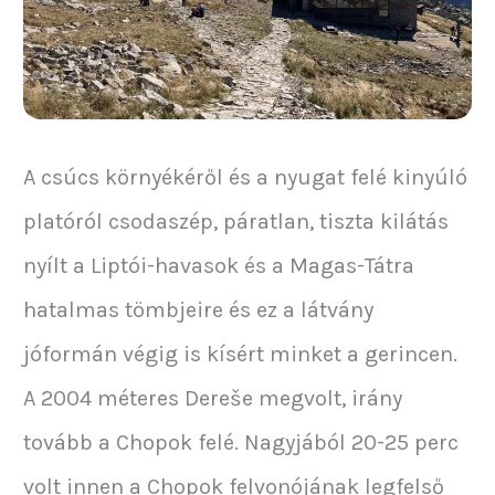
A csúcs környékéről és a nyugat felé kinyúló
platóról csodaszép, páratlan, tiszta kilátás
nyílt a Liptói-havasok és a Magas-Tátra
hatalmas tömbjeire és ez a látvány
jóformán végig is kísért minket a gerincen.
A 2004 méteres Dereše megvolt, irány
tovább a Chopok felé. Nagyjából 20-25 perc
volt innen a Chopok felvonójának legfelső