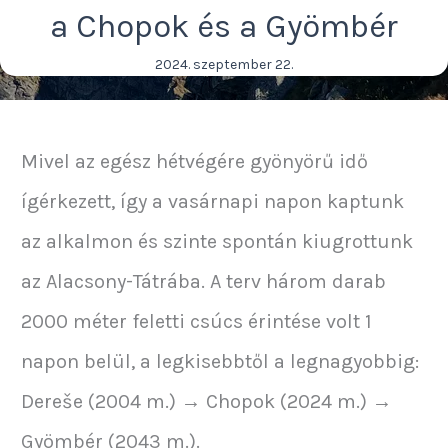
a Chopok és a Gyömbér
2024. szeptember 22.
Mivel az egész hétvégére gyönyörű idő
ígérkezett, így a vasárnapi napon kaptunk
az alkalmon és szinte spontán kiugrottunk
az Alacsony-Tátrába. A terv három darab
2000 méter feletti csúcs érintése volt 1
napon belül, a legkisebbtől a legnagyobbig:
Dereše (2004 m.) → Chopok (2024 m.) →
Gyömbér (2043 m.).